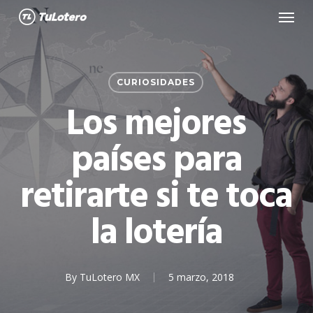
Menu
Skip
to
main
content
CURIOSIDADES
Los mejores
países para
retirarte si te toca
la lotería
By
TuLotero MX
5 marzo, 2018