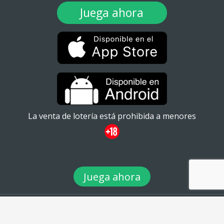
Juega ahora
La venta de lotería está prohibida a menores
Juega ahora
© 2026 TuLotero México S.A de C.V. Ignacio Ramírez 20
#101ATabacalera, Cuauhtémoc, 06030 Ciudad de México, CDMX. -