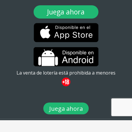
Juega ahora
La venta de lotería está prohibida a menores
Juega ahora
© 2026 TuLotero México S.A de C.V. Ignacio Ramírez 20