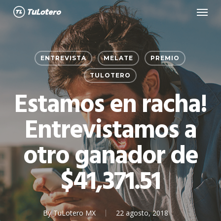
Menu
Skip
to
main
content
ENTREVISTA
MELATE
PREMIO
TULOTERO
Estamos en racha!
Entrevistamos a
otro ganador de
$41,371.51
By
TuLotero MX
22 agosto, 2018