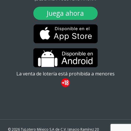
Juega ahora
La venta de lotería está prohibida a menores
© 2026 TuLotero México S.A de C.V. Ignacio Ramírez 20