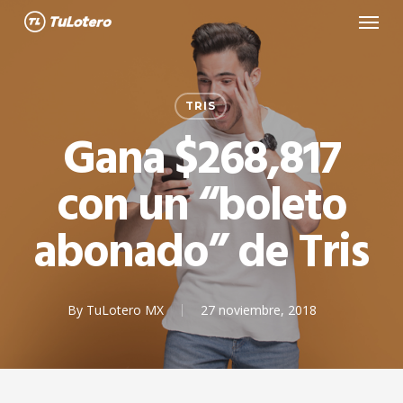
Menu
Skip
to
main
content
TRIS
Gana $268,817
con un “boleto
abonado” de Tris
By
TuLotero MX
27 noviembre, 2018