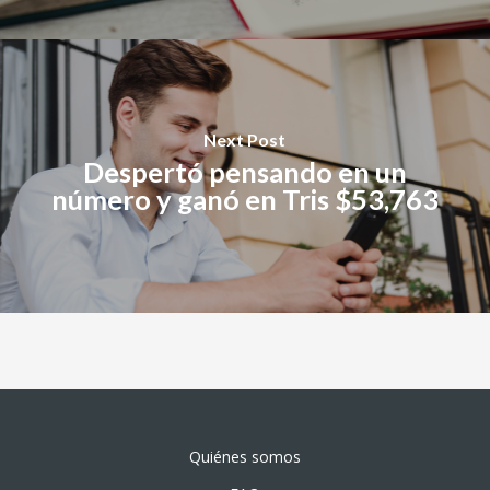
Next Post
Despertó pensando en un
número y ganó en Tris $53,763
Quiénes somos