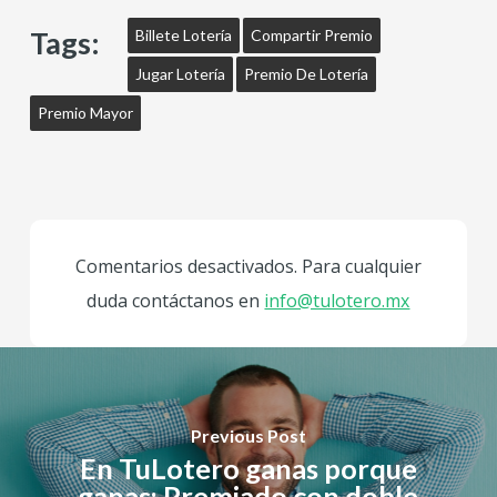
Tags:
Billete Lotería
Compartir Premio
Jugar Lotería
Premio De Lotería
Premio Mayor
Comentarios desactivados. Para cualquier
duda contáctanos en
info@tulotero.mx
Previous Post
En TuLotero ganas porque
ganas: Premiado con doble