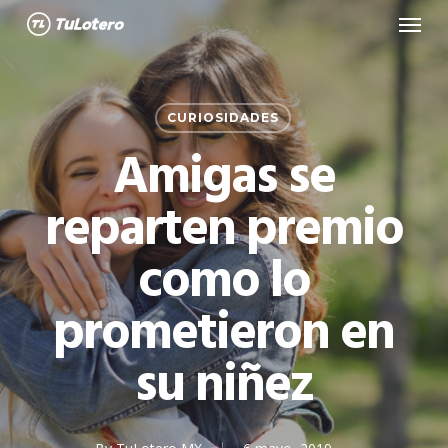
Menu
Skip
to
main
content
CURIOSIDADES
Amigas se
reparten premio
como lo
prometieron en
su niñez