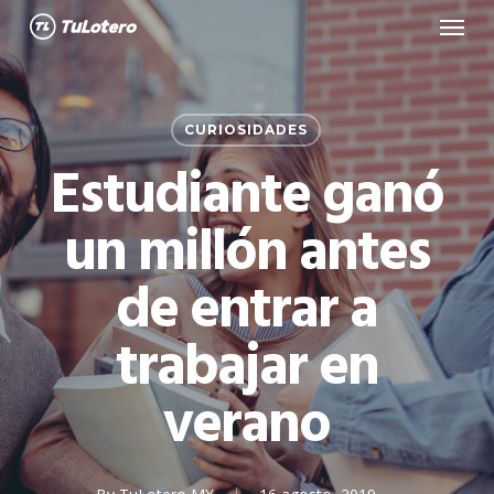
Menu
Skip
to
main
content
CURIOSIDADES
Estudiante ganó
un millón antes
de entrar a
trabajar en
verano