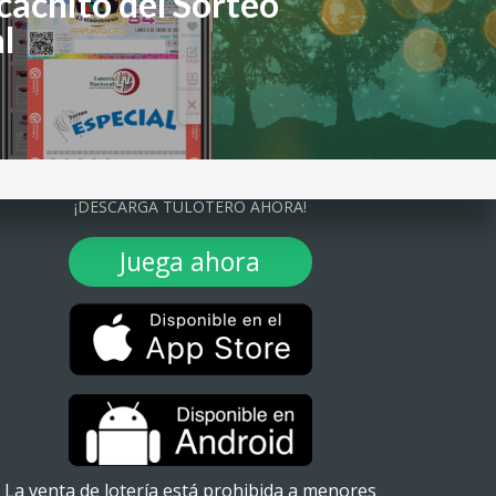
cachito del Sorteo
l
¡DESCARGA TULOTERO AHORA!
Juega ahora
La venta de lotería está prohibida a menores