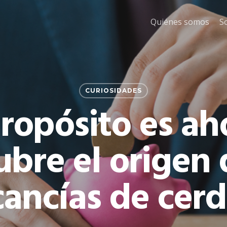
Quiénes somos
S
CURIOSIDADES
ropósito es ah
bre el origen 
cancías de cerd