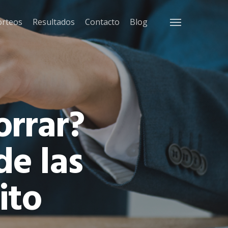
orteos
Resultados
Contacto
Blog
Menu
orrar?
de las
ito