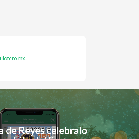
ulotero.mx
a de Reyes celebralo