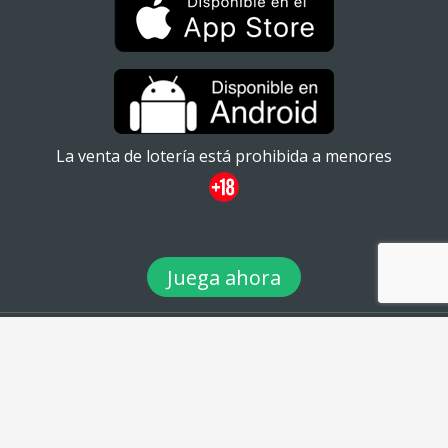
La venta de lotería está prohibida a menores
Juega ahora
© 2026 TuLotero México S.A de C.V. Ignacio Ramírez 20
#101ATabacalera, Cuauhtémoc, 06030 Ciudad de México, CDMX. -
Teléfono: 01 (55) 88980360 - email: info@tulotero.mx
twitter
facebook
instagram