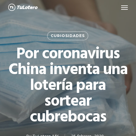
Menu
Skip
to
main
content
CURIOSIDADES
Por coronavirus
China inventa una
lotería para
sortear
cubrebocas