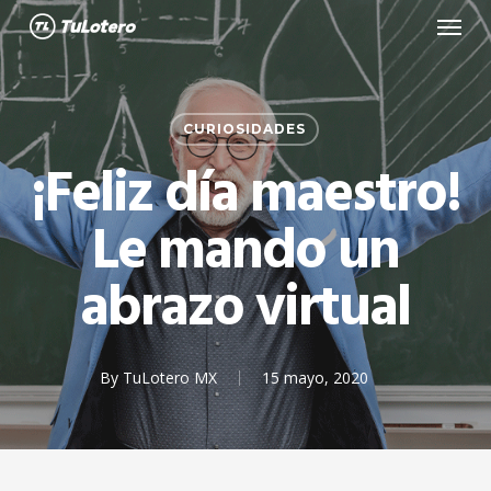
Menu
Skip
to
main
content
CURIOSIDADES
¡Feliz día maestro!
Le mando un
abrazo virtual
By
TuLotero MX
15 mayo, 2020