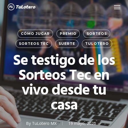
Menu
Skip
to
main
content
CÓMO JUGAR
PREMIO
SORTEOS
SORTEOS TEC
SUERTE
TULOTERO
Se testigo de los
Sorteos Tec en
vivo desde tu
casa
By
TuLotero MX
19 mayo, 2020