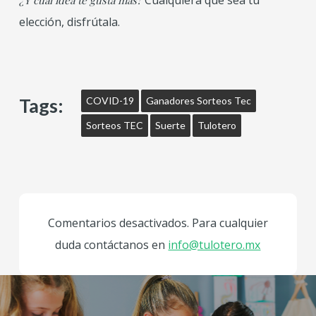
Cualquiera que sea tu
¿Y cuál idea te gusta más?
elección, disfrútala.
Tags:
COVID-19
Ganadores Sorteos Tec
Sorteos TEC
Suerte
Tulotero
Comentarios desactivados. Para cualquier
duda contáctanos en
info@tulotero.mx