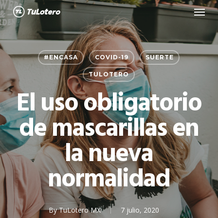
Menu
Skip
to
main
content
#ENCASA
COVID-19
SUERTE
TULOTERO
El uso obligatorio
de mascarillas en
la nueva
normalidad
By
TuLotero MX
7 julio, 2020