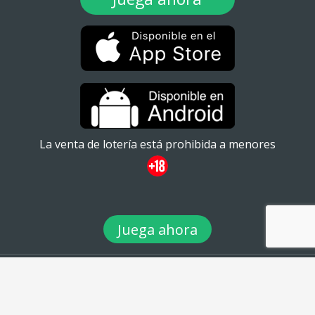
La venta de lotería está prohibida a menores
Juega ahora
© 2026 TuLotero México S.A de C.V. Ignacio Ramírez 20
#101ATabacalera, Cuauhtémoc, 06030 Ciudad de México, CDMX. -
Teléfono: 01 (55) 88980360 - email: info@tulotero.mx