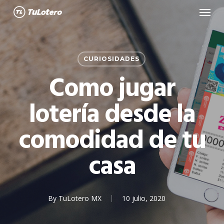
Menu
Skip
to
main
content
CURIOSIDADES
Como jugar
lotería desde la
comodidad de tu
casa
By
TuLotero MX
10 julio, 2020