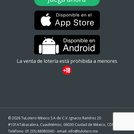
La venta de lotería está prohibida a menores
© 2026 TuLotero México S.A de C.V. Ignacio Ramírez 20
#101ATabacalera, Cuauhtémoc, 06030 Ciudad de México, CDMX. -
Teléfono: 01 (55) 88980360 - email: info@tulotero.mx