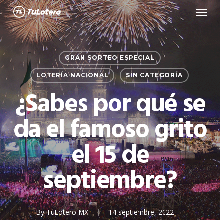
Menu
Skip
to
main
content
GRAN SORTEO ESPECIAL
LOTERÍA NACIONAL
SIN CATEGORÍA
¿Sabes por qué se
da el famoso grito
el 15 de
septiembre?
By
TuLotero MX
14 septiembre, 2022