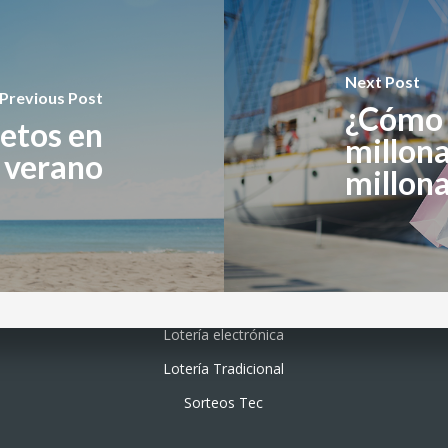
Next Post
Previous Post
¿Cómo 
letos en
millona
l verano
millona
Lotería electrónica
Lotería Tradicional
Sorteos Tec