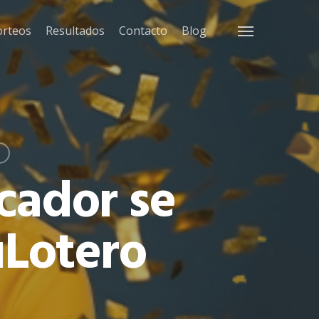
orteos
Resultados
Contacto
Blog
Menu
R
icador se
uLotero