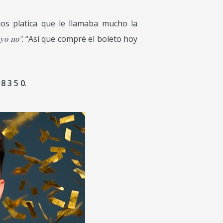
os platica que le llamaba mucho la
. “Así que compré el boleto hoy
 yo no”
 8 3 5 0
.