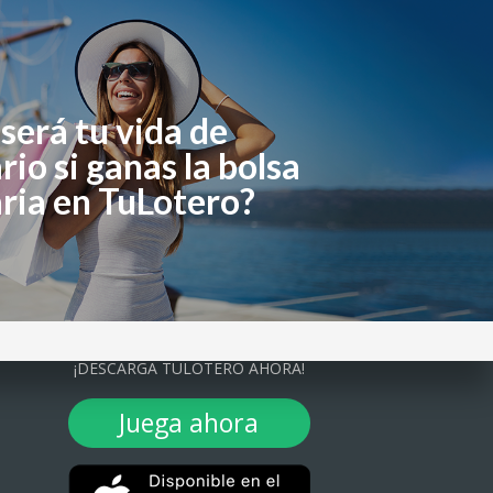
será tu vida de
rio si ganas la bolsa
ria en TuLotero?
¡DESCARGA TULOTERO AHORA!
Juega ahora