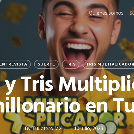
Quiénes somos
S
ENTREVISTA
SUERTE
TRIS
TRIS MULTIPLICADO
 y Tris Multipl
illonario en T
By
TuLotero MX
10 julio, 2023