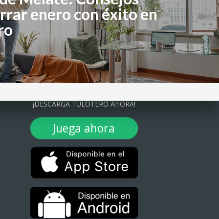
rrar enero con éxito en
ro
¡DESCARGA TULOTERO AHORA!
Juega ahora