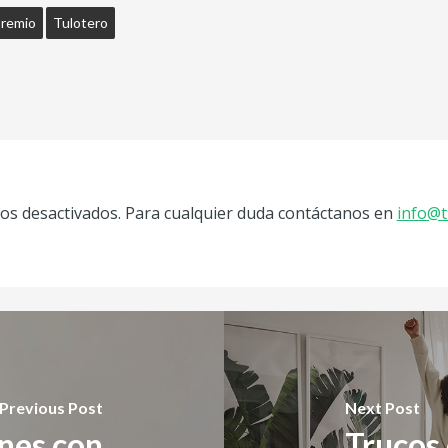
remio
Tulotero
s desactivados. Para cualquier duda contáctanos en
info@t
Previous Post
Next Post
nes con
Trucos