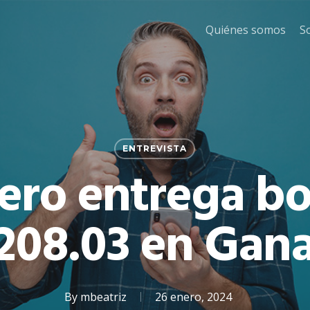
Quiénes somos
S
ENTREVISTA
ero entrega bo
208.03 en Gan
By
mbeatriz
26 enero, 2024