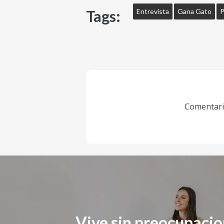
Tags:
Entrevista
Gana Gato
P
Comentario
Vive sin preocupacio