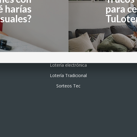
é harías
para ce
suales?
TuLote
Lotería electrónica
Lotería Tradicional
Sorteos Tec