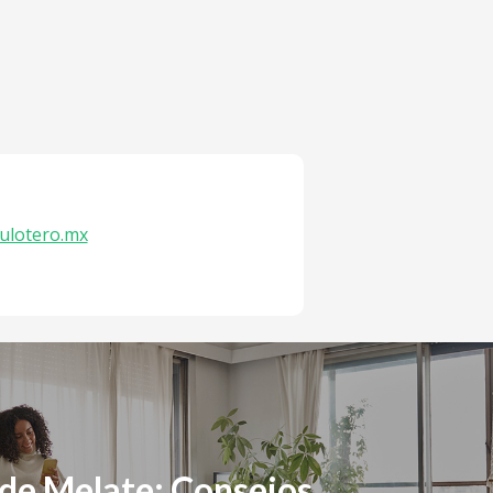
ulotero.mx
 de Melate: Consejos