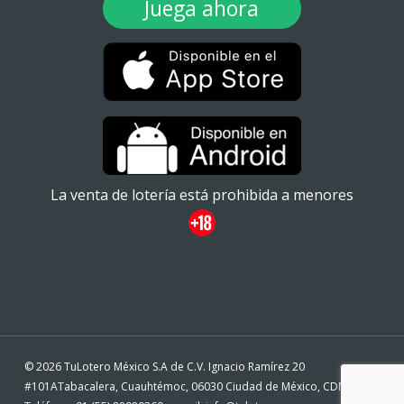
Juega ahora
La venta de lotería está prohibida a menores
© 2026 TuLotero México S.A de C.V. Ignacio Ramírez 20
#101ATabacalera, Cuauhtémoc, 06030 Ciudad de México, CDMX. -