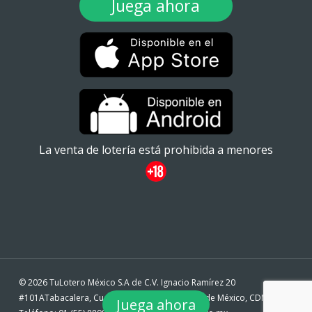
Juega ahora
La venta de lotería está prohibida a menores
© 2026 TuLotero México S.A de C.V. Ignacio Ramírez 20
#101ATabacalera, Cuauhtémoc, 06030 Ciudad de México, CDMX. -
Juega ahora