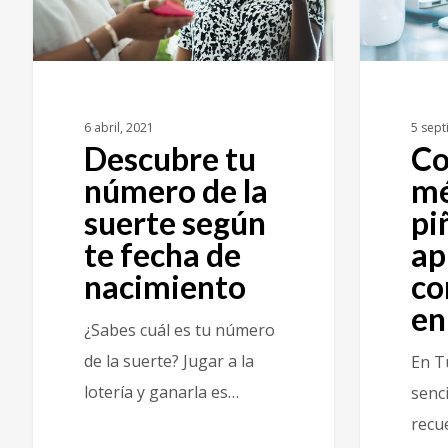
5 sept
6 abril, 2021
Co
Descubre tu
mé
número de la
pi
suerte según
ap
te fecha de
co
nacimiento
en
¿Sabes cuál es tu número
de la suerte? Jugar a la
En T
lotería y ganarla es…
senci
recu