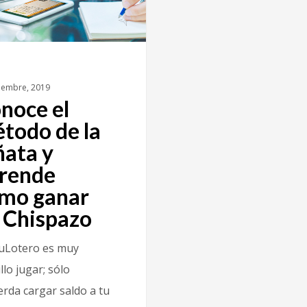
iembre, 2019
noce el
todo de la
ñata y
rende
mo ganar
 Chispazo
uLotero es muy
llo jugar; sólo
erda cargar saldo a tu