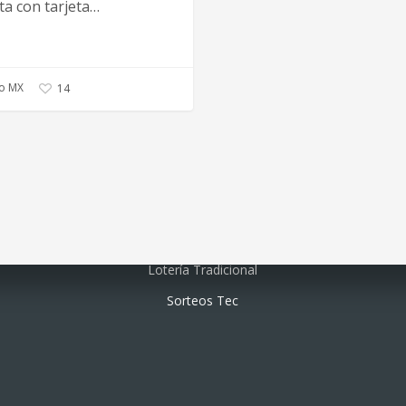
ta con tarjeta…
o MX
14
Lotería electrónica
Lotería Tradicional
Sorteos Tec