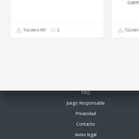
cuen
TuLoter
TuLotero MX
3
Quiénes somos
FAQ
Juego Responsable
Privacidad
Contacto
Aviso legal