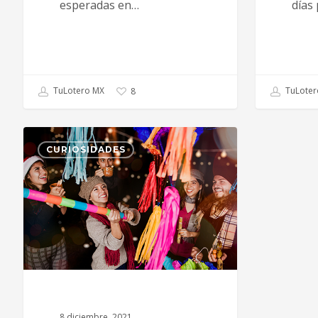
esperadas en…
días
TuLotero MX
TuLoter
8
CURIOSIDADES
8 diciembre, 2021