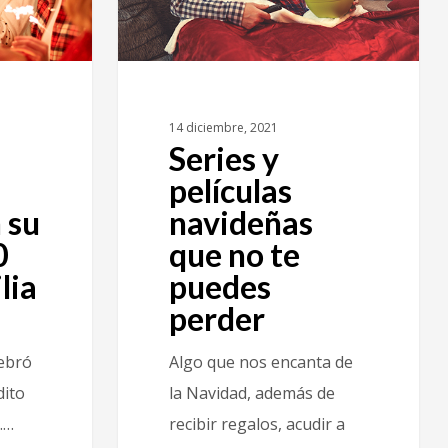
14 diciembre, 2021
Series y
películas
 su
navideñas
0
que no te
lia
puedes
perder
lebró
Algo que nos encanta de
dito
la Navidad, además de
.…
recibir regalos, acudir a