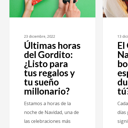
23 diciembre, 2022
13 dic
Últimas horas
El
del Gordito:
Na
¿Listo para
bo
tus regalos y
es
tu sueño
du
millonario?
tú
Estamos a horas de la
Cada
noche de Navidad, una de
días
las celebraciones más
signi