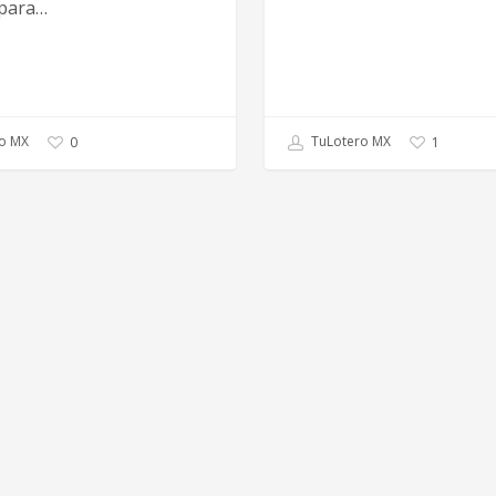
 para…
o MX
TuLotero MX
0
1