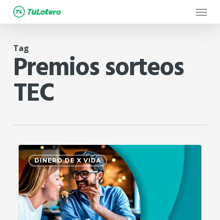
Menu
Skip
to
main
Tag
content
Premios sorteos
TEC
0
DINERO DE X VIDA