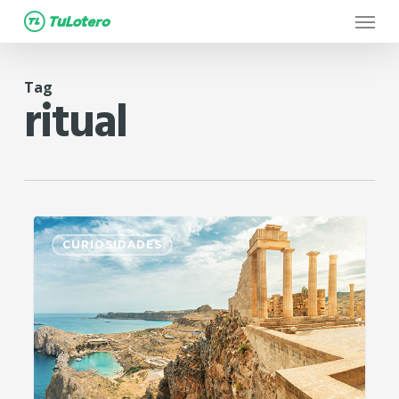
Menu
Skip
to
main
Tag
content
ritual
4
CURIOSIDADES