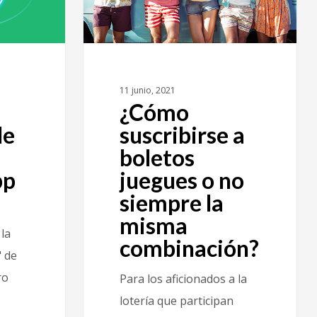
11 junio, 2021
¿Cómo
de
suscribirse a
boletos
pp
juegues o no
siempre la
misma
la
combinación?
" de
ro
Para los aficionados a la
lotería que participan