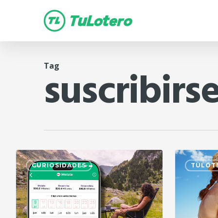
Skip
to
main
content
Tag
suscribirse
CURIOSIDADES
TULOT