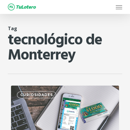
Menu
Skip
to
main
Tag
content
tecnológico de
Monterrey
0
CURIOSIDADES