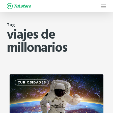
Menu
Skip
to
main
Tag
content
viajes de
millonarios
1
CURIOSIDADES