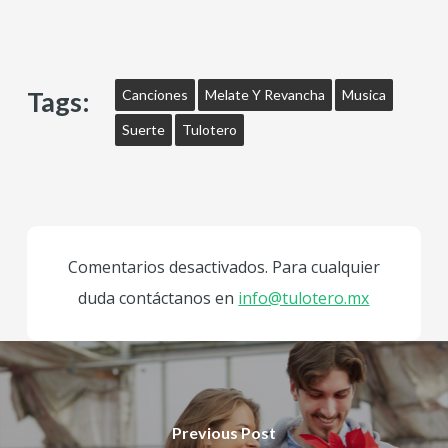
Tags:
Canciones
Melate Y Revancha
Musica
Suerte
Tulotero
Comentarios desactivados. Para cualquier
duda contáctanos en
info@tulotero.mx
Previous Post