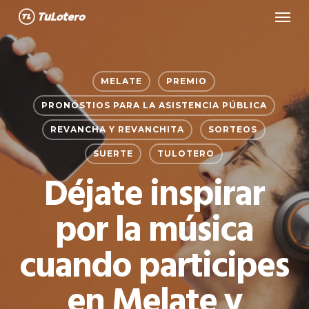
Menu
Skip
to
main
content
MELATE
PREMIO
PRONÓSTIOS PARA LA ASISTENCIA PÚBLICA
REVANCHA Y REVANCHITA
SORTEOS
SUERTE
TULOTERO
Déjate inspirar
por la música
cuando participes
en Melate y