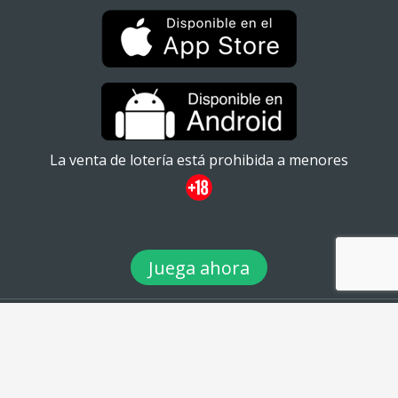
La venta de lotería está prohibida a menores
Juega ahora
© 2026 TuLotero México S.A de C.V. Ignacio Ramírez 20
#101ATabacalera, Cuauhtémoc, 06030 Ciudad de México, CDMX. -
Teléfono: 01 (55) 88980360 - email: info@tulotero.mx