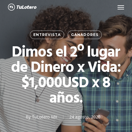
Menu
Skip
to
main
content
ENTREVISTA
GANADORES
Dimos el 2º lugar
de Dinero x Vida:
$1,000USD x 8
años.
By
TuLotero MX
24 agosto, 2020