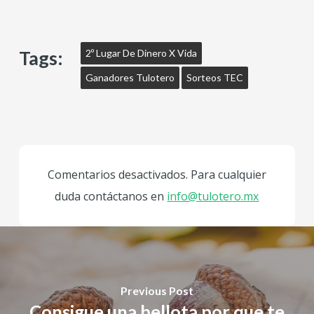
Tags:
2º Lugar De Dinero X Vida
Ganadores Tulotero
Sorteos TEC
Comentarios desactivados. Para cualquier
duda contáctanos en
info@tulotero.mx
Previous Post
Consigue una bellota por que te