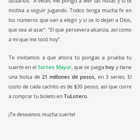
usuarios: “
A veces me pongo a leer
las notas y si te
motiva a seguir jugando. Todos tenga mucha fe en
los números que
van a elegir y si se lo dejan a Dios,
que sea al azar”. “El que persevera alcanza, así como
a mí que me tocó hoy”.
Te invitamos a que ahora tú pongas a prueba tu
suerte en el
Sorteo Mayor
, que se juega
hoy
y tiene
una bolsa de
21 millones de pesos,
en 3 series. El
costo de cada cachito es de $30 pesos; así que corre
a comprar tu boleto en
TuLotero.
¡Te deseamos mucha suerte!