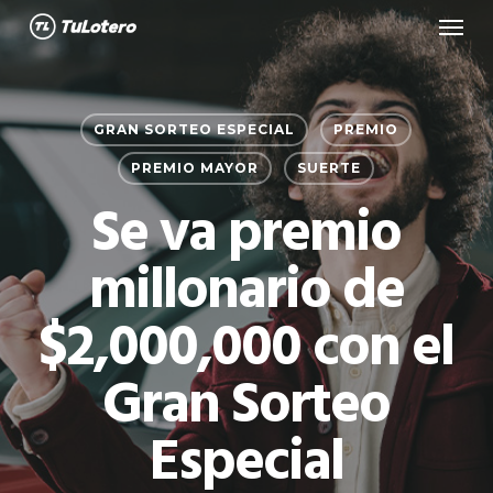
Menu
Skip
to
main
content
GRAN SORTEO ESPECIAL
PREMIO
PREMIO MAYOR
SUERTE
Se va premio
millonario de
$2,000,000 con el
Gran Sorteo
Especial