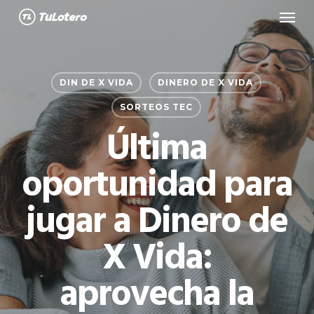
Menu
Skip
to
main
content
DIN DE X VIDA
DINERO DE X VIDA
SORTEOS TEC
Última
oportunidad para
jugar a Dinero de
X Vida:
aprovecha la