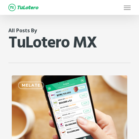
Menu
Skip
to
main
All Posts By
content
TuLotero MX
2
MELATE