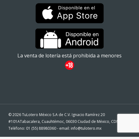
La venta de lotería está prohibida a menores
© 2026 TuLotero México S.A de C.V. Ignacio Ramírez 20
#101ATabacalera, Cuauhtémoc, 06030 Ciudad de México, CDMX. -
Teléfono: 01 (55) 88980360 - email: info@tulotero.mx