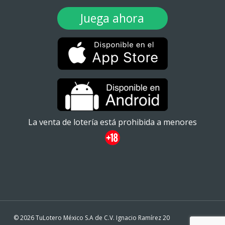
Juega ahora
La venta de lotería está prohibida a menores
© 2026 TuLotero México S.A de C.V. Ignacio Ramírez 20