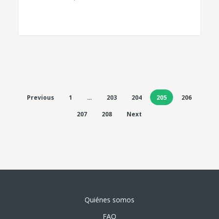
Previous
1
…
203
204
205
206
207
208
Next
Quiénes somos
FAQ