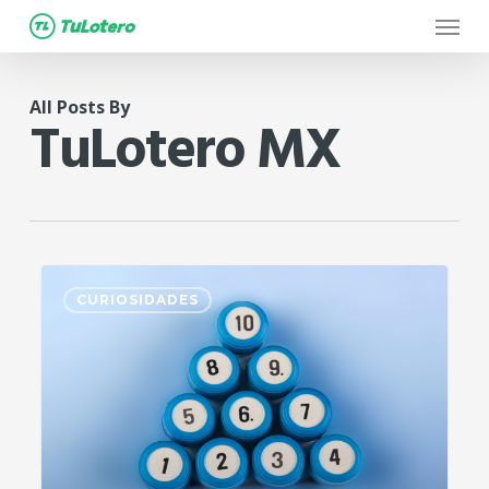
Menu
Skip
to
main
All Posts By
content
TuLotero MX
11
CURIOSIDADES