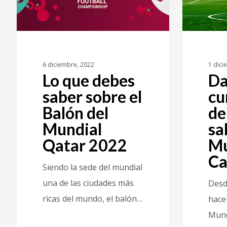
6 diciembre, 2022
1 dici
Lo que debes
Da
saber sobre el
cu
Balón del
de
Mundial
sa
Qatar 2022
Mu
Ca
Siendo la sede del mundial
una de las ciudades más
Desd
ricas del mundo, el balón…
hace
Mund