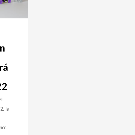
on
rá
22
el
2, la
mo:…