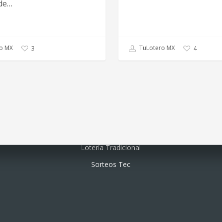
de…
o MX
TuLotero MX
3
4
Lotería electrónica
Lotería Tradicional
Sorteos Tec