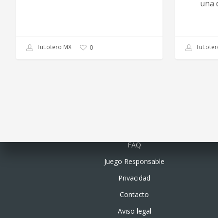
una 
TuLotero MX
TuLoter
0
Quiénes somos
FAQ
Juego Responsable
Privacidad
Contacto
Aviso legal