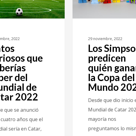
embre, 2022
29 noviembre, 2022
tos
Los Simps
riosos que
predicen
berías
quién gana
ber del
la Copa del
ndial de
Mundo 20
tar 2022
Desde que dio inicio 
Mundial de Catar 202
e que se anunció
mayoría nos
 cuatro años que el
preguntamos lo mis
ial sería en Catar,