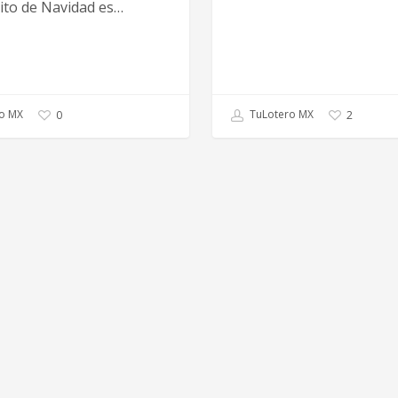
ito de Navidad es…
o MX
TuLotero MX
0
2