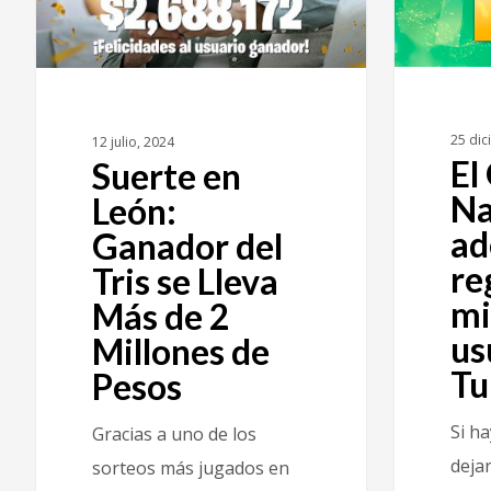
25 dic
12 julio, 2024
El
Suerte en
Na
León:
ad
Ganador del
re
Tris se Lleva
mi
Más de 2
us
Millones de
Tu
Pesos
Si h
Gracias a uno de los
dejar
sorteos más jugados en