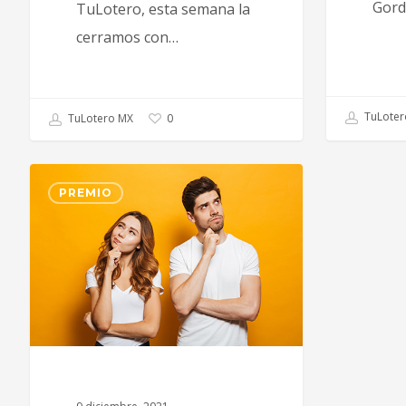
Gord
TuLotero, esta semana la
cerramos con…
TuLoter
TuLotero MX
0
PREMIO