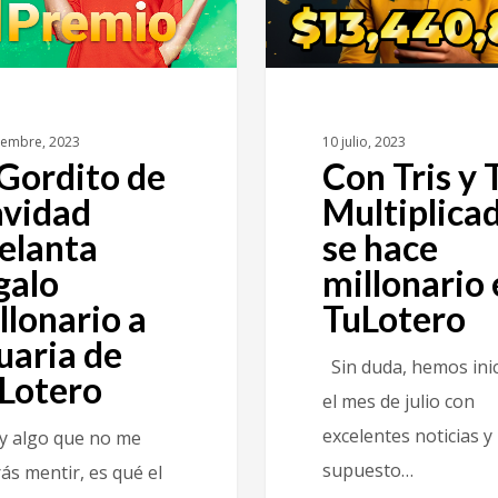
iembre, 2023
10 julio, 2023
 Gordito de
Con Tris y 
vidad
Multiplica
elanta
se hace
galo
millonario 
llonario a
TuLotero
uaria de
Sin duda, hemos ini
Lotero
el mes de julio con
excelentes noticias y
ay algo que no me
supuesto…
ás mentir, es qué el