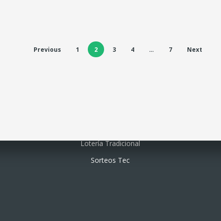
Previous
1
2
3
4
…
7
Next
Lotería electrónica
Lotería Tradicional
Sorteos Tec