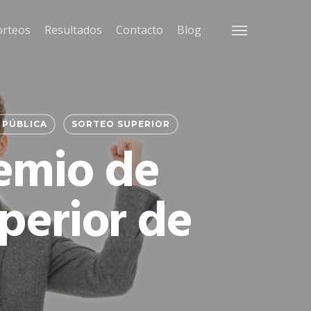
orteos
Resultados
Contacto
Blog
Menu
 PÚBLICA
SORTEO SUPERIOR
emio de
uperior de