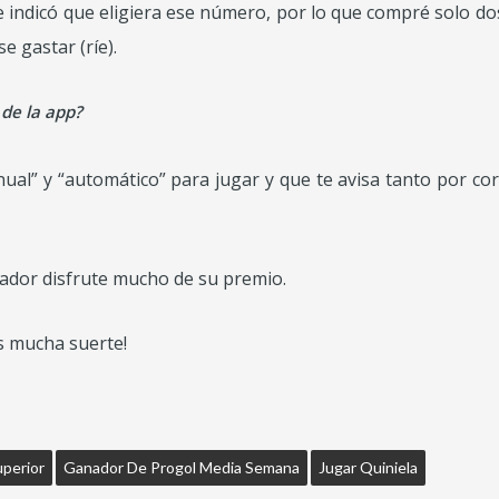
indicó que eligiera ese número, por lo que compré solo d
e gastar (ríe).
de la app?
al” y “automático” para jugar y que te avisa tanto por co
dor disfrute mucho de su premio.
s mucha suerte!
perior
Ganador De Progol Media Semana
Jugar Quiniela