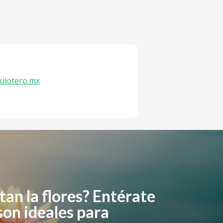
ulotero.mx
tan la flores? Entérate
son ideales para