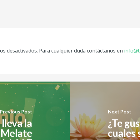
s desactivados. Para cualquier duda contáctanos en
info@t
Previous Post
Next Post
lleva la
¿Te gus
e Melate
cuales 