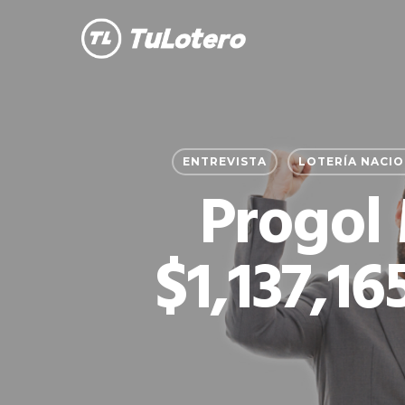
Skip
to
main
content
ENTREVISTA
LOTERÍA NACI
Progol
$1,137,16