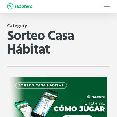
Menu
Skip
to
main
Category
content
Sorteo Casa
Hábitat
1
SORTEO CASA HÁBITAT