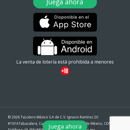
Juega ahora
La venta de lotería está prohibida a menores
© 2026 TuLotero México S.A de C.V. Ignacio Ramírez 20
#101ATabacalera, Cuauhtémoc, 06030 Ciudad de México, CDMX. -
Juega ahora
Teléfono: 01 (55) 88980360 - email: info@tulotero.mx