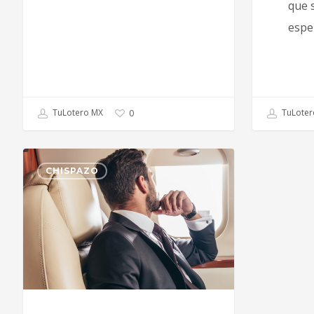
que 
espe
TuLotero MX
TuLoter
0
CHISPAZO