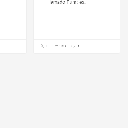
llamado Tumi; es…
TuLotero MX
3