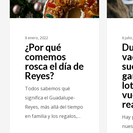
6 enero, 2022
6 julio
¿Por qué
Du
comemos
va
rosca el día de
su
Reyes?
ga
lo
Todos sabemos qué
vu
significa el Guadalupe-
re
Reyes, más allá del tiempo
en familia y los regalos,…
Hay 
nues