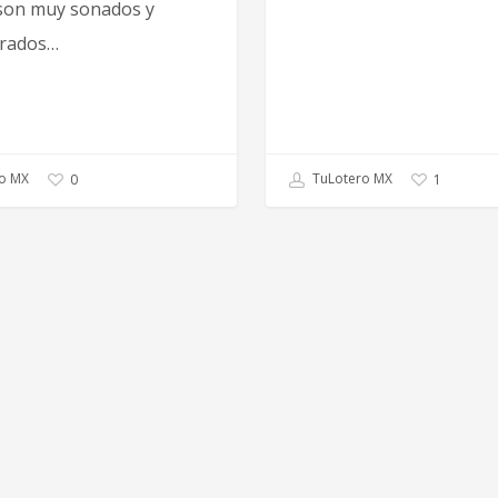
son muy sonados y
rados…
TuLotero MX
o MX
1
0