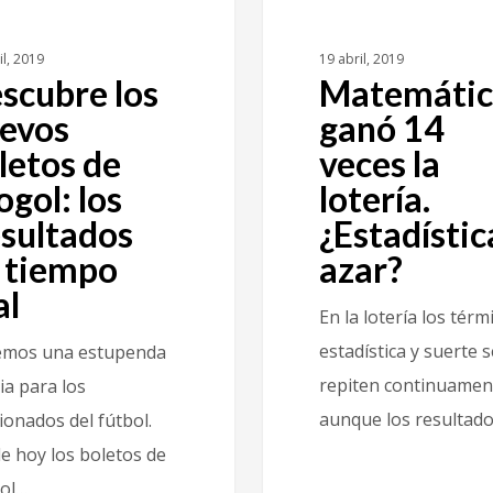
il, 2019
19 abril, 2019
scubre los
Matemáti
evos
ganó 14
letos de
veces la
ogol: los
lotería.
sultados
¿Estadístic
 tiempo
azar?
al
En la lotería los térm
estadística y suerte s
mos una estupenda
repiten continuament
ia para los
aunque los resultad
ionados del fútbol.
e hoy los boletos de
ol…