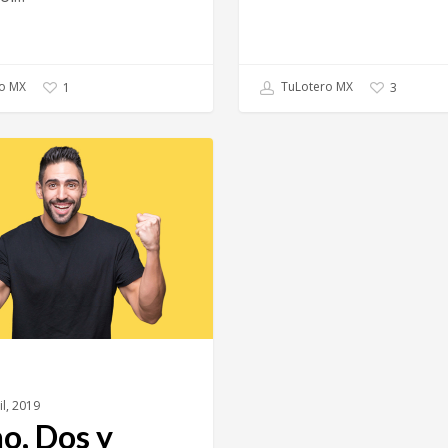
o MX
TuLotero MX
1
3
il, 2019
o, Dos y