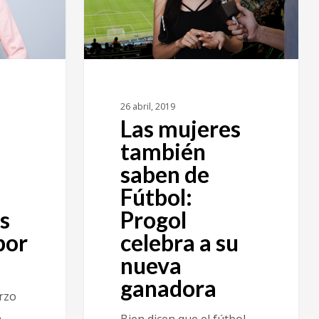
26 abril, 2019
Las mujeres
también
saben de
Fútbol:
s
Progol
por
celebra a su
nueva
ganadora
rzo
e
Bien dicen que el fútbol