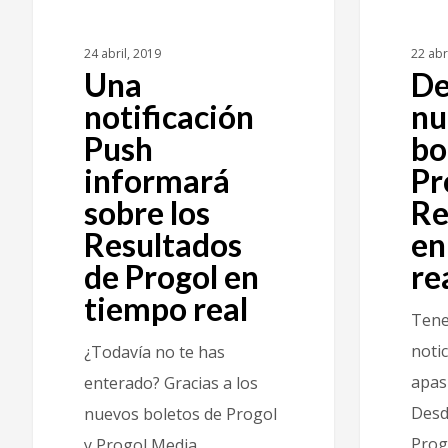
24 abril, 2019
22 abr
Una
De
notificación
nu
Push
bo
informará
Pr
sobre los
Re
Resultados
en
de Progol en
re
tiempo real
Tene
notic
¿Todavía no te has
apas
enterado? Gracias a los
Desd
nuevos boletos de Progol
Prog
y Progol Media…