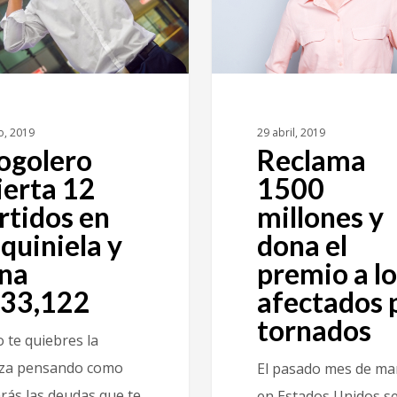
o, 2019
29 abril, 2019
ogolero
Reclama
ierta 12
1500
rtidos en
millones y
 quiniela y
dona el
na
premio a lo
33,122
afectados 
tornados
 te quiebres la
za pensando como
El pasado mes de ma
rás las deudas que te
en Estados Unidos s