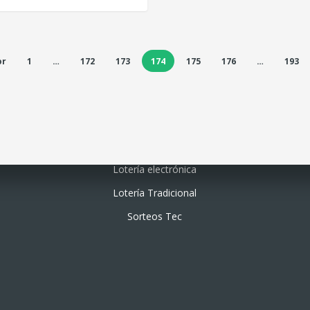
or
1
…
172
173
174
175
176
…
193
Lotería electrónica
Lotería Tradicional
Sorteos Tec