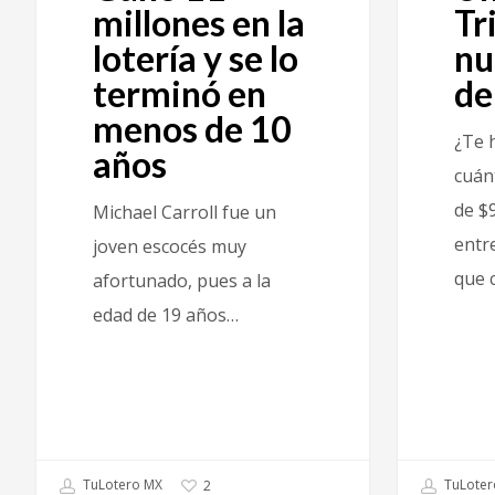
millones en la
Tr
lotería y se lo
nu
terminó en
de
menos de 10
¿Te 
años
cuán
de $
Michael Carroll fue un
entr
joven escocés muy
que 
afortunado, pues a la
edad de 19 años…
TuLotero MX
TuLoter
2