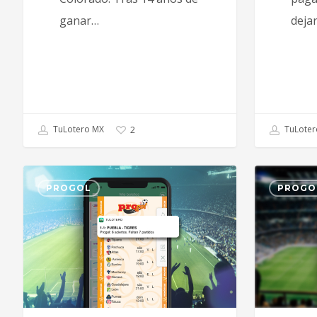
ganar…
deja
TuLotero MX
TuLoter
2
PROGOL
PROGO