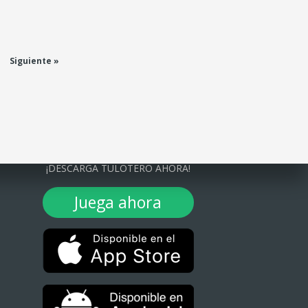
Siguiente »
¡DESCARGA TULOTERO AHORA!
Juega ahora