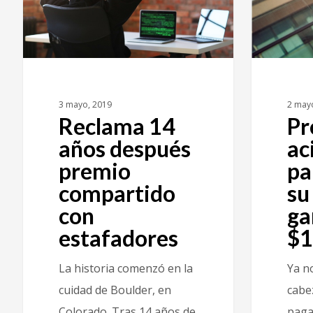
3 mayo, 2019
2 may
Reclama 14
Pr
años después
ac
premio
pa
compartido
su
con
ga
estafadores
$1
La historia comenzó en la
Ya no
cuidad de Boulder, en
cabe
Colorado. Tras 14 años de
paga