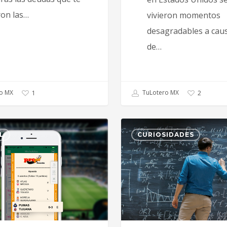
ron las…
vivieron momentos
desagradables a cau
de…
o MX
TuLotero MX
1
2
L
CURIOSIDADES