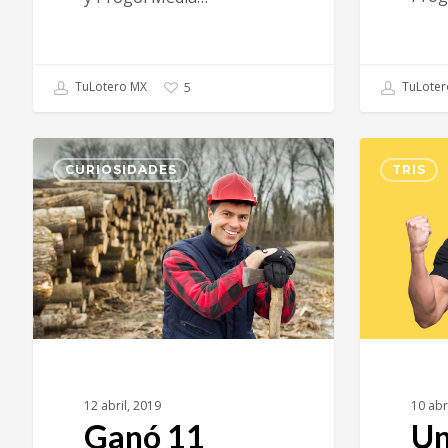
TuLotero MX
TuLoter
5
CURIOSIDADES
TRIS
12 abril, 2019
10 abr
Ganó 11
Un