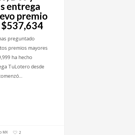
is entrega
evo premio
 $537,634
has preguntado
tos premios mayores
9,999 ha hecho
ega TuLotero desde
comenzó…
o MX
2