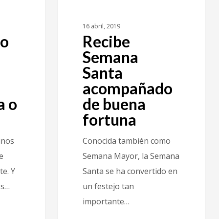
16 abril, 2019
co
Recibe
Semana
Santa
acompañado
a o
de buena
fortuna
inos
Conocida también como
e
Semana Mayor, la Semana
e. Y
Santa se ha convertido en
os…
un festejo tan
importante…